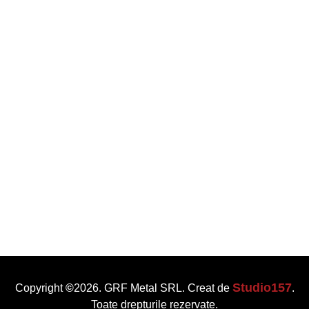
Studio157
Copyright
©
2026. GRF Metal SRL. Creat de
.
Toate drepturile rezervate.